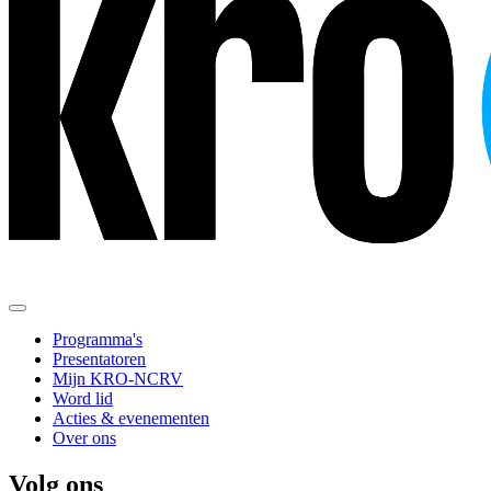
Programma's
Presentatoren
Mijn KRO-NCRV
Word lid
Acties & evenementen
Over ons
Volg ons