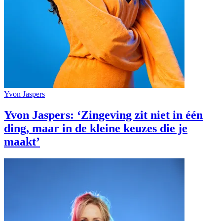
Yvon Jaspers
Yvon Jaspers: ‘Zingeving zit niet in één
ding, maar in de kleine keuzes die je
maakt’