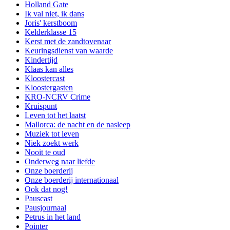
Holland Gate
Ik val niet, ik dans
Joris' kerstboom
Kelderklasse 15
Kerst met de zandtovenaar
Keuringsdienst van waarde
Kindertijd
Klaas kan alles
Kloostercast
Kloostergasten
KRO-NCRV Crime
Kruispunt
Leven tot het laatst
Mallorca: de nacht en de nasleep
Muziek tot leven
Niek zoekt werk
Nooit te oud
Onderweg naar liefde
Onze boerderij
Onze boerderij internationaal
Ook dat nog!
Pauscast
Pausjournaal
Petrus in het land
Pointer