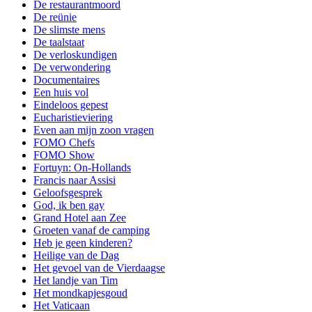
De restaurantmoord
De reünie
De slimste mens
De taalstaat
De verloskundigen
De verwondering
Documentaires
Een huis vol
Eindeloos gepest
Eucharistieviering
Even aan mijn zoon vragen
FOMO Chefs
FOMO Show
Fortuyn: On-Hollands
Francis naar Assisi
Geloofsgesprek
God, ik ben gay
Grand Hotel aan Zee
Groeten vanaf de camping
Heb je geen kinderen?
Heilige van de Dag
Het gevoel van de Vierdaagse
Het landje van Tim
Het mondkapjesgoud
Het Vaticaan