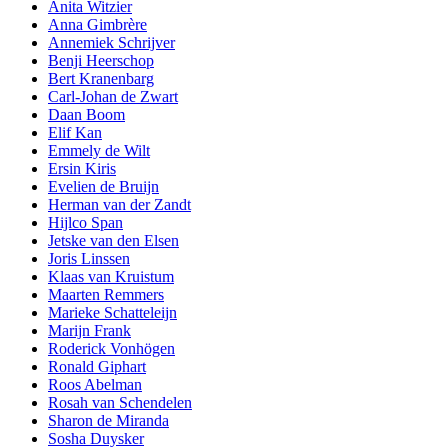
Anita Witzier
Anna Gimbrère
Annemiek Schrijver
Benji Heerschop
Bert Kranenbarg
Carl-Johan de Zwart
Daan Boom
Elif Kan
Emmely de Wilt
Ersin Kiris
Evelien de Bruijn
Herman van der Zandt
Hijlco Span
Jetske van den Elsen
Joris Linssen
Klaas van Kruistum
Maarten Remmers
Marieke Schatteleijn
Marijn Frank
Roderick Vonhögen
Ronald Giphart
Roos Abelman
Rosah van Schendelen
Sharon de Miranda
Sosha Duysker