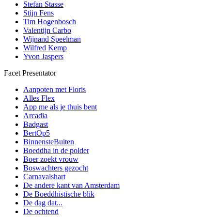
Stefan Stasse
Stijn Fens
Tim Hogenbosch
Valentijn Carbo
Wijnand Speelman
Wilfred Kemp
Yvon Jaspers
Facet Presentator
Aanpoten met Floris
Alles Flex
App me als je thuis bent
Arcadia
Badgast
BertOp5
BinnensteBuiten
Boeddha in de polder
Boer zoekt vrouw
Boswachters gezocht
Carnavalshart
De andere kant van Amsterdam
De Boeddhistische blik
De dag dat...
De ochtend