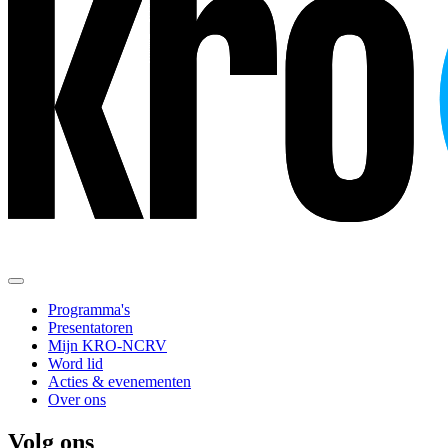
Programma's
Presentatoren
Mijn KRO-NCRV
Word lid
Acties & evenementen
Over ons
Volg ons