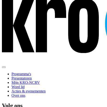
Programma's
Presentatoren
Mijn KRO-NCRV
Word lid
Acties & evenementen
Over ons
Volg ons