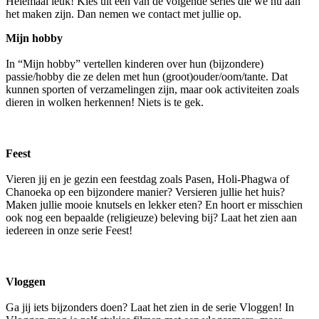
Helemaal leuk! Kies uit één van de volgende series die we nu aan
het maken zijn. Dan nemen we contact met jullie op.
Mijn hobby
In “Mijn hobby” vertellen kinderen over hun (bijzondere)
passie/hobby die ze delen met hun (groot)ouder/oom/tante. Dat
kunnen sporten of verzamelingen zijn, maar ook activiteiten zoals
dieren in wolken herkennen! Niets is te gek.
Feest
Vieren jij en je gezin een feestdag zoals Pasen, Holi-Phagwa of
Chanoeka op een bijzondere manier? Versieren jullie het huis?
Maken jullie mooie knutsels en lekker eten? En hoort er misschien
ook nog een bepaalde (religieuze) beleving bij? Laat het zien aan
iedereen in onze serie Feest!
Vloggen
Ga jij iets bijzonders doen? Laat het zien in de serie Vloggen! In