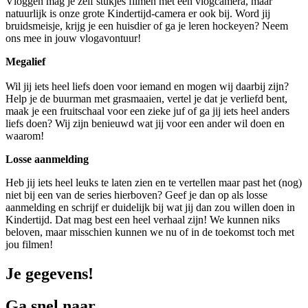
Vloggen mag je zelf stukjes filmen met een vlogcamera, maar
natuurlijk is onze grote Kindertijd-camera er ook bij. Word jij
bruidsmeisje, krijg je een huisdier of ga je leren hockeyen? Neem
ons mee in jouw vlogavontuur!
Megalief
Wil jij iets heel liefs doen voor iemand en mogen wij daarbij zijn?
Help je de buurman met grasmaaien, vertel je dat je verliefd bent,
maak je een fruitschaal voor een zieke juf of ga jij iets heel anders
liefs doen? Wij zijn benieuwd wat jij voor een ander wil doen en
waarom!
Losse aanmelding
Heb jij iets heel leuks te laten zien en te vertellen maar past het (nog)
niet bij een van de series hierboven? Geef je dan op als losse
aanmelding en schrijf er duidelijk bij wat jij dan zou willen doen in
Kindertijd. Dat mag best een heel verhaal zijn! We kunnen niks
beloven, maar misschien kunnen we nu of in de toekomst toch met
jou filmen!
Je gegevens!
Ga snel naar