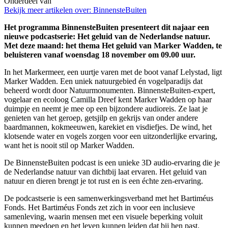
Onderdeel van
Bekijk meer artikelen over:
BinnensteBuiten
Het programma BinnensteBuiten presenteert dit najaar een
nieuwe podcastserie: Het geluid van de Nederlandse natuur.
Met deze maand: het thema Het geluid van Marker Wadden, te
beluisteren vanaf woensdag 18 november om 09.00 uur.
In het Markermeer, een uurtje varen met de boot vanaf Lelystad, ligt
Marker Wadden. Een uniek natuurgebied én vogelparadijs dat
beheerd wordt door Natuurmonumenten. BinnensteBuiten-expert,
vogelaar en ecoloog Camilla Dreef kent Marker Wadden op haar
duimpje en neemt je mee op een bijzondere audioreis. Ze laat je
genieten van het geroep, getsjilp en gekrijs van onder andere
baardmannen, kokmeeuwen, karekiet en visdiefjes. De wind, het
klotsende water en vogels zorgen voor een uitzonderlijke ervaring,
want het is nooit stil op Marker Wadden.
De BinnensteBuiten podcast is een unieke 3D audio-ervaring die je
de Nederlandse natuur van dichtbij laat ervaren. Het geluid van
natuur en dieren brengt je tot rust en is een échte zen-ervaring.
De podcastserie is een samenwerkingsverband met het Bartiméus
Fonds. Het Bartiméus Fonds zet zich in voor een inclusieve
samenleving, waarin mensen met een visuele beperking voluit
kunnen meedoen en het leven kunnen leiden dat bij hen past.