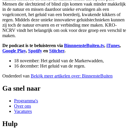
Mensen die slechtziend of blind zijn komen vaak minder makkelijk
in de natuur en missen daardoor unieke ervaringen als een
vogelconcert, het geluid van een boerderij, kwakende kikkers of
regen. Middels deze unieke innovatieve geluidstechnieken kunnen
zij toch de natuur ervaren en er verbinding mee maken. KRO-
NCRV vindt het belangrijk om ook voor deze groep een verschil te
maken.
De podcast is te beluisteren via
BinnnensteBuiten.tv
,
iTunes
,
Google Play
,
Spotify
en
Stitcher
.
18 november: Het geluid van de Markerwadden,
16 december: Het geluid van de regen.
Onderdeel van
Bekijk meer artikelen over:
BinnensteBuiten
Ga snel naar
Programma's
Over ons
Vacatures
Hulp