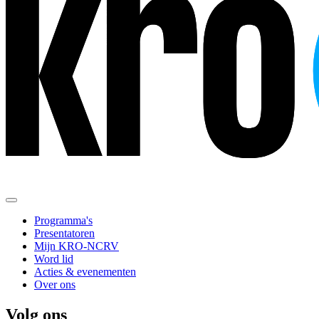
Programma's
Presentatoren
Mijn KRO-NCRV
Word lid
Acties & evenementen
Over ons
Volg ons