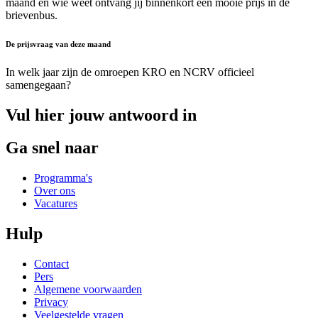
maand en wie weet ontvang jij binnenkort een mooie prijs in de
brievenbus.
De prijsvraag van deze maand
In welk jaar zijn de omroepen KRO en NCRV officieel
samengegaan?
Vul hier jouw antwoord in
Ga snel naar
Programma's
Over ons
Vacatures
Hulp
Contact
Pers
Algemene voorwaarden
Privacy
Veelgestelde vragen