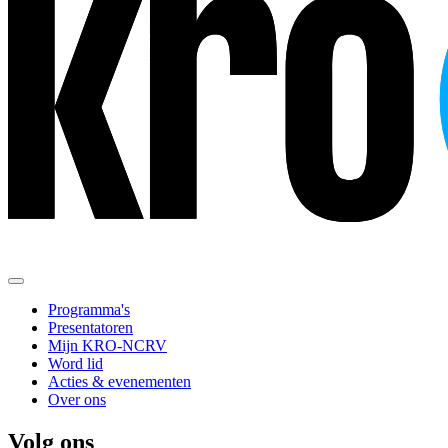
Programma's
Presentatoren
Mijn KRO-NCRV
Word lid
Acties & evenementen
Over ons
Volg ons