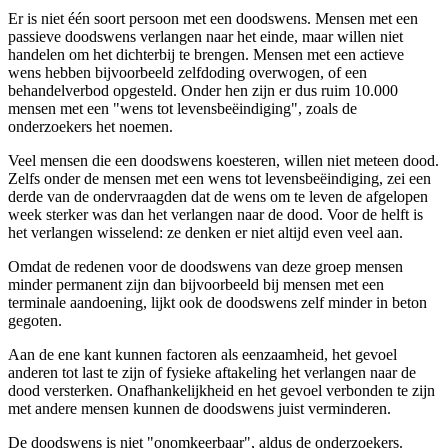
Er is niet één soort persoon met een doodswens. Mensen met een
passieve doodswens verlangen naar het einde, maar willen niet
handelen om het dichterbij te brengen. Mensen met een actieve
wens hebben bijvoorbeeld zelfdoding overwogen, of een
behandelverbod opgesteld. Onder hen zijn er dus ruim 10.000
mensen met een "wens tot levensbeëindiging", zoals de
onderzoekers het noemen.
Veel mensen die een doodswens koesteren, willen niet meteen dood.
Zelfs onder de mensen met een wens tot levensbeëindiging, zei een
derde van de ondervraagden dat de wens om te leven de afgelopen
week sterker was dan het verlangen naar de dood. Voor de helft is
het verlangen wisselend: ze denken er niet altijd even veel aan.
Omdat de redenen voor de doodswens van deze groep mensen
minder permanent zijn dan bijvoorbeeld bij mensen met een
terminale aandoening, lijkt ook de doodswens zelf minder in beton
gegoten.
Aan de ene kant kunnen factoren als eenzaamheid, het gevoel
anderen tot last te zijn of fysieke aftakeling het verlangen naar de
dood versterken. Onafhankelijkheid en het gevoel verbonden te zijn
met andere mensen kunnen de doodswens juist verminderen.
De doodswens is niet "onomkeerbaar", aldus de onderzoekers.