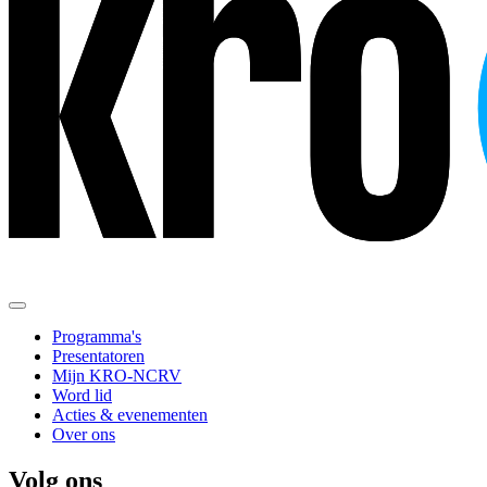
Programma's
Presentatoren
Mijn KRO-NCRV
Word lid
Acties & evenementen
Over ons
Volg ons