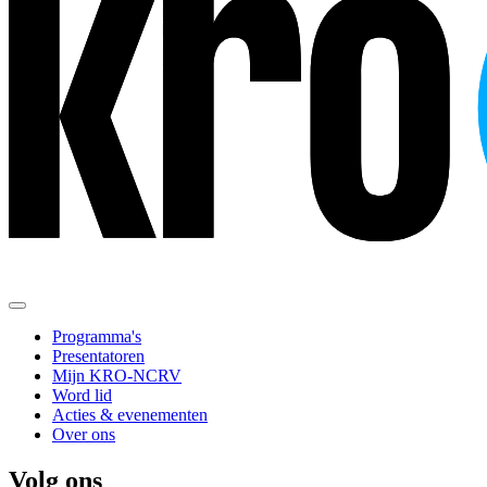
Programma's
Presentatoren
Mijn KRO-NCRV
Word lid
Acties & evenementen
Over ons
Volg ons