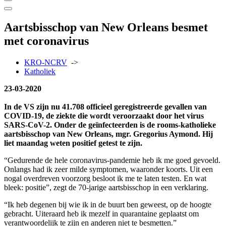
Aartsbisschop van New Orleans besmet
met coronavirus
KRO-NCRV
->
Katholiek
23-03-2020
In de VS zijn nu 41.708 officieel geregistreerde gevallen van
COVID-19, de ziekte die wordt veroorzaakt door het virus
SARS-CoV-2. Onder de geïnfecteerden is de rooms-katholieke
aartsbisschop van New Orleans, mgr. Gregorius Aymond. Hij
liet maandag weten positief getest te zijn.
“Gedurende de hele coronavirus-pandemie heb ik me goed gevoeld.
Onlangs had ik zeer milde symptomen, waaronder koorts. Uit een
nogal overdreven voorzorg besloot ik me te laten testen. En wat
bleek: positie”, zegt de 70-jarige aartsbisschop in een verklaring.
“Ik heb degenen bij wie ik in de buurt ben geweest, op de hoogte
gebracht. Uiteraard heb ik mezelf in quarantaine geplaatst om
verantwoordelijk te zijn en anderen niet te besmetten.”