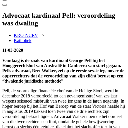
Advocaat kardinaal Pell: veroordeling
was dwaling
KRO-NCRV
->
Katholiek
11-03-2020
Vandaag is de zaak van kardinaal George Pell bij het
Hooggerechtshof van Australië in Canberra van start gegaan.
Pells advocaat, Bret Walker, zei op de eerste sessie tegenover de
opperrechters dat de veroordeling van zijn cliënt berust op een
“dwalende juridische methode”.
Pell, de voormalige financiële chef van de Heilige Stoel, werd in
december 2018 veroordeeld tot een gevangenisstraf van zes jaar
wegens seksueel misbruik van twee jongens in de jaren negentig. In
hoger beroep bij het Hof van Beroep van de staat Victoria haalde hij
in augustus 2019 bakzeil toen twee van de drie rechters zijn
veroordeling bekrachtigden. Advocaat Walker noemde het oordeel
van die twee rechters een fout, omdat de gehele bewijsvoering
berust op slechts één getuige, die claimt het slachtoffer te zijn van