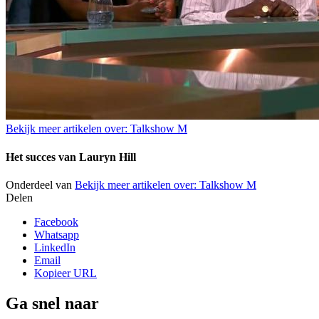
Bekijk meer artikelen over:
Talkshow M
Het succes van Lauryn Hill
Onderdeel van
Bekijk meer artikelen over:
Talkshow M
Delen
Facebook
Whatsapp
LinkedIn
Email
Kopieer URL
Ga snel naar