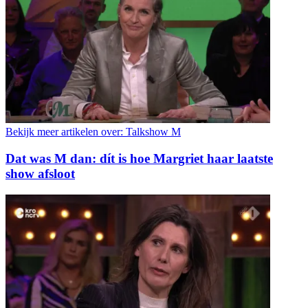
Bekijk meer artikelen over:
Talkshow M
Dat was M dan: dít is hoe Margriet haar laatste
show afsloot