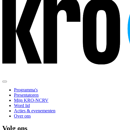
Programma's
Presentatoren
Mijn KRO-NCRV
Word lid
Acties & evenementen
Over ons
Volg ons