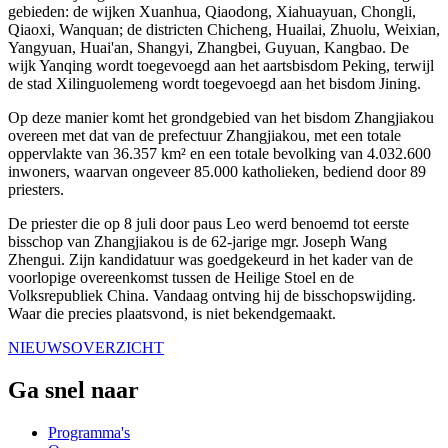
gebieden: de wijken Xuanhua, Qiaodong, Xiahuayuan, Chongli,
Qiaoxi, Wanquan; de districten Chicheng, Huailai, Zhuolu, Weixian,
Yangyuan, Huai'an, Shangyi, Zhangbei, Guyuan, Kangbao. De
wijk Yanqing wordt toegevoegd aan het aartsbisdom Peking, terwijl
de stad Xilinguolemeng wordt toegevoegd aan het bisdom Jining.
Op deze manier komt het grondgebied van het bisdom Zhangjiakou
overeen met dat van de prefectuur Zhangjiakou, met een totale
oppervlakte van 36.357 km² en een totale bevolking van 4.032.600
inwoners, waarvan ongeveer 85.000 katholieken, bediend door 89
priesters.
De priester die op 8 juli door paus Leo werd benoemd tot eerste
bisschop van Zhangjiakou is de 62-jarige mgr. Joseph Wang
Zhengui. Zijn kandidatuur was goedgekeurd in het kader van de
voorlopige overeenkomst tussen de Heilige Stoel en de
Volksrepubliek China. Vandaag ontving hij de bisschopswijding.
Waar die precies plaatsvond, is niet bekendgemaakt.
NIEUWSOVERZICHT
Ga snel naar
Programma's