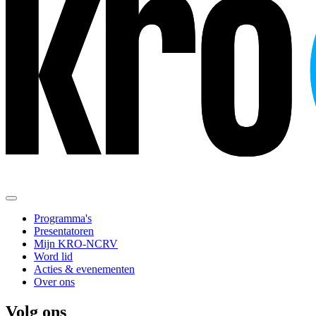
Programma's
Presentatoren
Mijn KRO-NCRV
Word lid
Acties & evenementen
Over ons
Volg ons