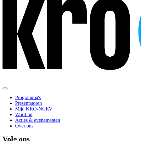
Programma's
Presentatoren
Mijn KRO-NCRV
Word lid
Acties & evenementen
Over ons
Volg ons