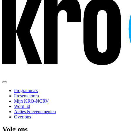
Programma's
Presentatoren
Mijn KRO-NCRV
Word lid
Acties & evenementen
Over ons
Volg ons