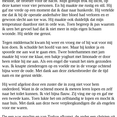
meldde, de broeder voor de nacht. Mijn gordijn trok hij dicht, op
deze kamer voor vier personen. En hij maakte me rustig en stil. Hij
gaf me vrede op een moment dat ik daar naar hunkerde. Hij vertelde
me dat ik bij de operatie anderhalve liter bloed had verloren en er
gewoon slecht aan toe was. Hij maakte ook duidelijk dat mijn
temperatuur daardoor niet in orde was. Toen begreep ik pas waarom
ik uren het gevoel had dat ik niet meer in mijn eigen lichaam
woonde. Hij stelde me gerust.
Tegen middernacht kwam hij weer en vroeg me of hij wat voor mij
kon doen. Ik schudde het hoofd van nee. Maar hij knikte ja en
spoorde me aan wat te gaan eten. Twee boterhammen met jam
maakte hij voor me klaar, een bakje yoghurt met limonade er door
heen reikte hij me aan. Als een engel die vanuit het niets gezonden
was. Ik knapte zienderogen op en voelde me in de vroege ochtend
bijna weer de oude. Met dank aan deze ziekenbroeder die de tijd
nam en me gerust stelde.
Hij werd afgelost door een zuster die in zorg niet voor hem
onderdeed. Want in de ochtend moest ik meteen leren lopen en zelf
naar het toilet kunnen. Ik viel bijna flauw. Zij ving me op en gaf me
een tweede kans. Toen lukte het om zelfstandig te lopen en mocht ik
naar huis. Met dank aan deze twee verpleegkundigen die als engelen
voor me waren.
De een was moslim en van Turkse afkomst, de ander een christen uit