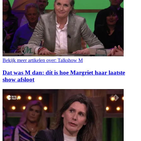
Bekijk meer artikelen over:
Talkshow M
Dat was M dan: dít is hoe Margriet haar laatste
show afsloot