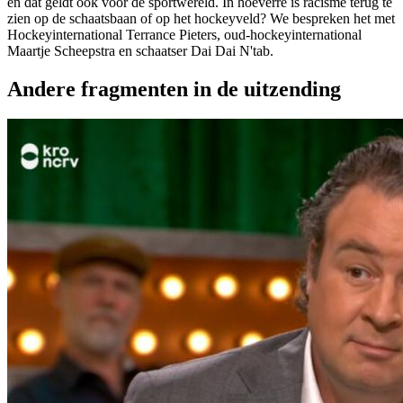
en dat geldt ook voor de sportwereld. In hoeverre is racisme terug te
zien op de schaatsbaan of op het hockeyveld? We bespreken het met
Hockeyinternational Terrance Pieters, oud-hockeyinternational
Maartje Scheepstra en schaatser Dai Dai N'tab.
Andere fragmenten in de uitzending