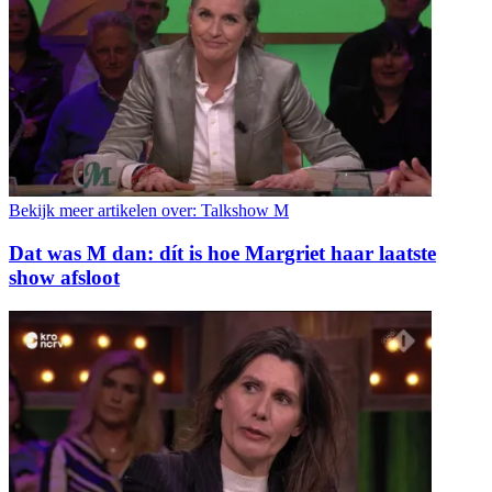
Bekijk meer artikelen over:
Talkshow M
Dat was M dan: dít is hoe Margriet haar laatste
show afsloot