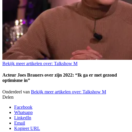
Bekijk meer artikelen over:
Talkshow M
Acteur Joes Brauers over zijn 2022: “Ik ga er met gezond
optimisme in”
Onderdeel van
Bekijk meer artikelen over:
Talkshow M
Delen
Facebook
Whatsapp
LinkedIn
Email
Kopieer URL