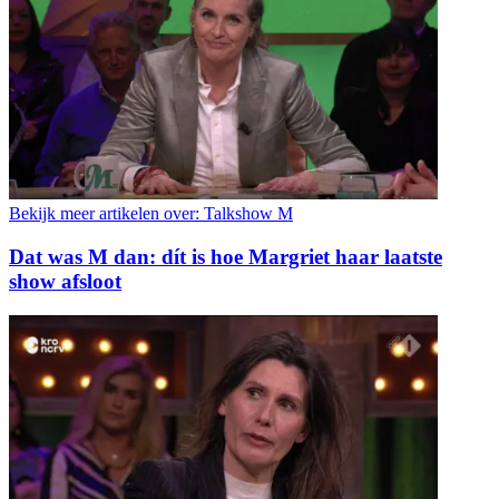
Bekijk meer artikelen over:
Talkshow M
Dat was M dan: dít is hoe Margriet haar laatste
show afsloot