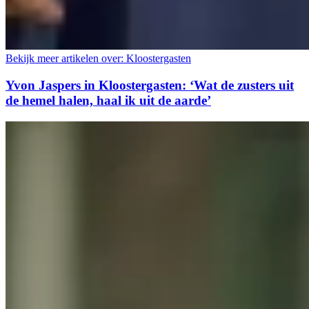
Bekijk meer artikelen over:
Kloostergasten
Yvon Jaspers in Kloostergasten: ‘Wat de zusters uit
de hemel halen, haal ik uit de aarde’