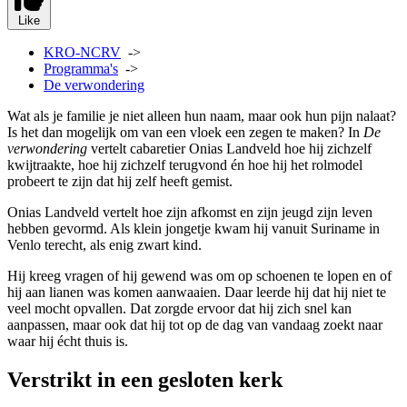
Like
KRO-NCRV
->
Programma's
->
De verwondering
Wat als je familie je niet alleen hun naam, maar ook hun pijn nalaat?
Is het dan mogelijk om van een vloek een zegen te maken? In
De
verwondering
vertelt cabaretier Onias Landveld hoe hij zichzelf
kwijtraakte, hoe hij zichzelf terugvond én hoe hij het rolmodel
probeert te zijn dat hij zelf heeft gemist.
Onias Landveld vertelt hoe zijn afkomst en zijn jeugd zijn leven
hebben gevormd. Als klein jongetje kwam hij vanuit Suriname in
Venlo terecht, als enig zwart kind.
Hij kreeg vragen of hij gewend was om op schoenen te lopen en of
hij aan lianen was komen aanwaaien. Daar leerde hij dat hij niet te
veel mocht opvallen. Dat zorgde ervoor dat hij zich snel kan
aanpassen, maar ook dat hij tot op de dag van vandaag zoekt naar
waar hij écht thuis is.
Verstrikt in een gesloten kerk