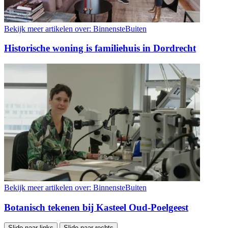
Bekijk meer artikelen over:
BinnensteBuiten
Historische woning is familiehuis in Dordrecht
Bekijk meer artikelen over:
BinnensteBuiten
Botanisch tekenen bij Kasteel Oud-Poelgeest
Slide naar links
Slide naar rechts