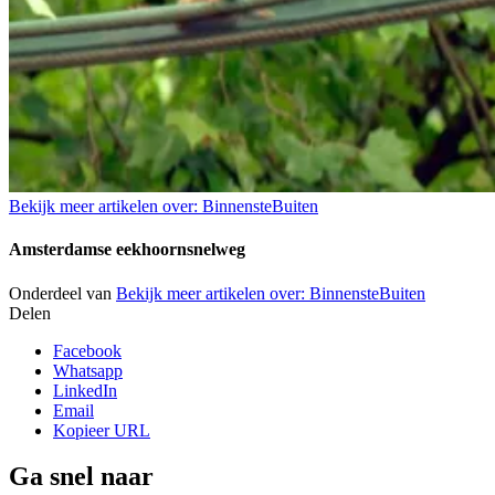
Bekijk meer artikelen over:
BinnensteBuiten
Amsterdamse eekhoornsnelweg
Onderdeel van
Bekijk meer artikelen over:
BinnensteBuiten
Delen
Facebook
Whatsapp
LinkedIn
Email
Kopieer URL
Ga snel naar