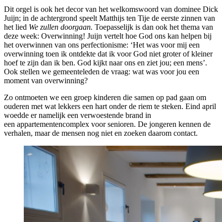
Dit orgel is ook het decor van het welkomswoord van dominee Dick
Juijn; in de achtergrond speelt Matthijs ten Tije de eerste zinnen van
het lied
We zullen doorgaan.
Toepasselijk is dan ook het thema van
deze week: Overwinning! Juijn vertelt hoe God ons kan helpen bij
het overwinnen van ons perfectionisme: ‘Het was voor mij een
overwinning toen ik ontdekte dat ik voor God niet groter of kleiner
hoef te zijn dan ik ben. God kijkt naar ons en ziet jou; een mens’.
Ook stellen we gemeenteleden de vraag: wat was voor jou een
moment van overwinning?
Zo ontmoeten we een groep kinderen die samen op pad gaan om
ouderen met wat lekkers een hart onder de riem te steken. Eind april
woedde er namelijk een verwoestende brand in
een appartementencomplex voor senioren. De jongeren kennen de
verhalen, maar de mensen nog niet en zoeken daarom contact.