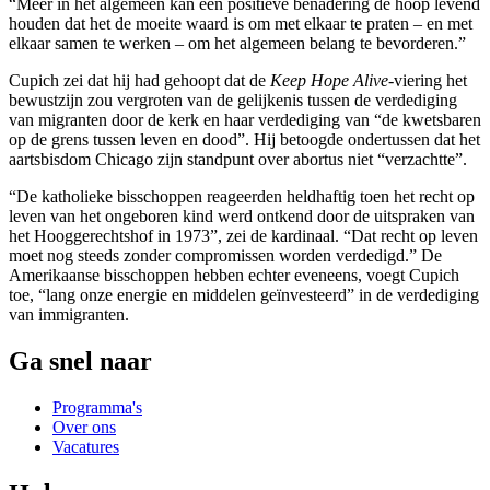
“Meer in het algemeen kan een positieve benadering de hoop levend
houden dat het de moeite waard is om met elkaar te praten – en met
elkaar samen te werken – om het algemeen belang te bevorderen.”
Cupich zei dat hij had gehoopt dat de
Keep Hope Alive
-viering het
bewustzijn zou vergroten van de gelijkenis tussen de verdediging
van migranten door de kerk en haar verdediging van “de kwetsbaren
op de grens tussen leven en dood”. Hij betoogde ondertussen dat het
aartsbisdom Chicago zijn standpunt over abortus niet “verzachtte”.
“De katholieke bisschoppen reageerden heldhaftig toen het recht op
leven van het ongeboren kind werd ontkend door de uitspraken van
het Hooggerechtshof in 1973”, zei de kardinaal. “Dat recht op leven
moet nog steeds zonder compromissen worden verdedigd.” De
Amerikaanse bisschoppen hebben echter eveneens, voegt Cupich
toe, “lang onze energie en middelen geïnvesteerd” in de verdediging
van immigranten.
Ga snel naar
Programma's
Over ons
Vacatures