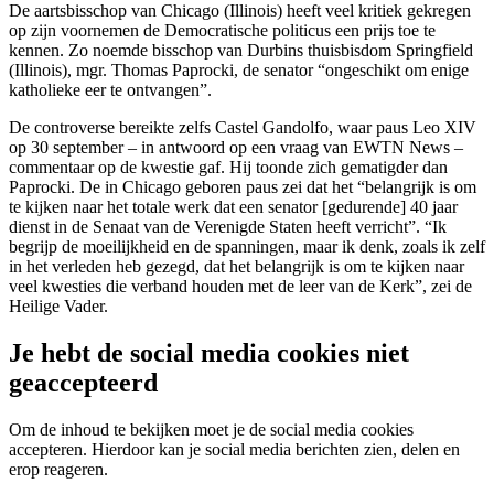
De aartsbisschop van Chicago (Illinois) heeft veel kritiek gekregen
op zijn voornemen de Democratische politicus een prijs toe te
kennen. Zo noemde bisschop van Durbins thuisbisdom Springfield
(Illinois), mgr. Thomas Paprocki, de senator “ongeschikt om enige
katholieke eer te ontvangen”.
De controverse bereikte zelfs Castel Gandolfo, waar paus Leo XIV
op 30 september – in antwoord op een vraag van EWTN News –
commentaar op de kwestie gaf. Hij toonde zich gematigder dan
Paprocki. De in Chicago geboren paus zei dat het “belangrijk is om
te kijken naar het totale werk dat een senator [gedurende] 40 jaar
dienst in de Senaat van de Verenigde Staten heeft verricht”. “Ik
begrijp de moeilijkheid en de spanningen, maar ik denk, zoals ik zelf
in het verleden heb gezegd, dat het belangrijk is om te kijken naar
veel kwesties die verband houden met de leer van de Kerk”, zei de
Heilige Vader.
Je hebt de social media cookies niet
geaccepteerd
Om de inhoud te bekijken moet je de social media cookies
accepteren. Hierdoor kan je social media berichten zien, delen en
erop reageren.