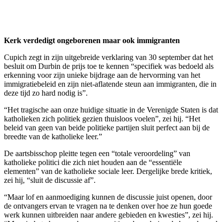
Kerk verdedigt ongeborenen maar ook immigranten
Cupich zegt in zijn uitgebreide verklaring van 30 september dat het
besluit om Durbin de prijs toe te kennen “specifiek was bedoeld als
erkenning voor zijn unieke bijdrage aan de hervorming van het
immigratiebeleid en zijn niet-aflatende steun aan immigranten, die in
deze tijd zo hard nodig is”.
“Het tragische aan onze huidige situatie in de Verenigde Staten is dat
katholieken zich politiek gezien thuisloos voelen”, zei hij. “Het
beleid van geen van beide politieke partijen sluit perfect aan bij de
breedte van de katholieke leer.”
De aartsbisschop pleitte tegen een “totale veroordeling” van
katholieke politici die zich niet houden aan de “essentiële
elementen” van de katholieke sociale leer. Dergelijke brede kritiek,
zei hij, “sluit de discussie af”.
“Maar lof en aanmoediging kunnen de discussie juist openen, door
de ontvangers ervan te vragen na te denken over hoe ze hun goede
werk kunnen uitbreiden naar andere gebieden en kwesties”, zei hij.