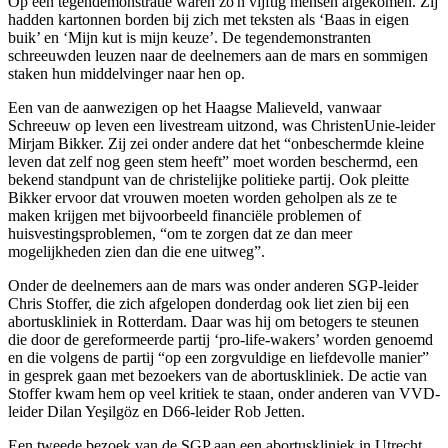
Op een tegendemonstratie waren zo'n vijftig mensen afgekomen. Zij
hadden kartonnen borden bij zich met teksten als ‘Baas in eigen
buik’ en ‘Mijn kut is mijn keuze’. De tegendemonstranten
schreeuwden leuzen naar de deelnemers aan de mars en sommigen
staken hun middelvinger naar hen op.
Een van de aanwezigen op het Haagse Malieveld, vanwaar
Schreeuw op leven een livestream uitzond, was ChristenUnie-leider
Mirjam Bikker. Zij zei onder andere dat het “onbeschermde kleine
leven dat zelf nog geen stem heeft” moet worden beschermd, een
bekend standpunt van de christelijke politieke partij. Ook pleitte
Bikker ervoor dat vrouwen moeten worden geholpen als ze te
maken krijgen met bijvoorbeeld financiële problemen of
huisvestingsproblemen, “om te zorgen dat ze dan meer
mogelijkheden zien dan die ene uitweg”.
Onder de deelnemers aan de mars was onder anderen SGP-leider
Chris Stoffer, die zich afgelopen donderdag ook liet zien bij een
abortuskliniek in Rotterdam. Daar was hij om betogers te steunen
die door de gereformeerde partij ‘pro-life-wakers’ worden genoemd
en die volgens de partij “op een zorgvuldige en liefdevolle manier”
in gesprek gaan met bezoekers van de abortuskliniek. De actie van
Stoffer kwam hem op veel kritiek te staan, onder anderen van VVD-
leider Dilan Yeşilgöz en D66-leider Rob Jetten.
Een tweede bezoek van de SGP aan een abortuskliniek in Utrecht