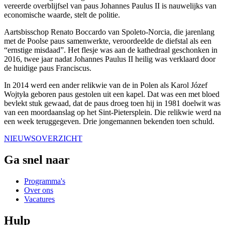
vereerde overblijfsel van paus Johannes Paulus II is nauwelijks van
economische waarde, stelt de politie.
Aartsbisschop Renato Boccardo van Spoleto-Norcia, die jarenlang
met de Poolse paus samenwerkte, veroordeelde de diefstal als een
“ernstige misdaad”. Het flesje was aan de kathedraal geschonken in
2016, twee jaar nadat Johannes Paulus II heilig was verklaard door
de huidige paus Franciscus.
In 2014 werd een ander relikwie van de in Polen als Karol Józef
Wojtyła geboren paus gestolen uit een kapel. Dat was een met bloed
bevlekt stuk gewaad, dat de paus droeg toen hij in 1981 doelwit was
van een moordaanslag op het Sint-Pietersplein. Die relikwie werd na
een week teruggegeven. Drie jongemannen bekenden toen schuld.
NIEUWSOVERZICHT
Ga snel naar
Programma's
Over ons
Vacatures
Hulp