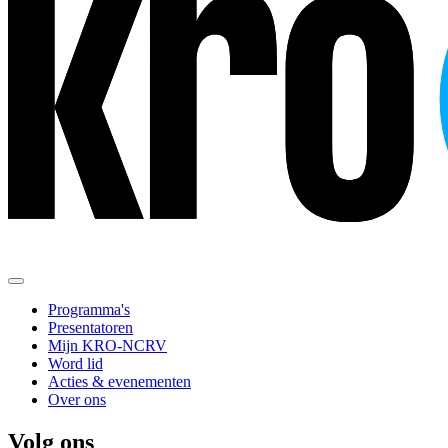
Programma's
Presentatoren
Mijn KRO-NCRV
Word lid
Acties & evenementen
Over ons
Volg ons