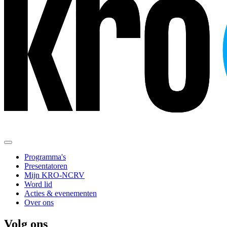
Programma's
Presentatoren
Mijn KRO-NCRV
Word lid
Acties & evenementen
Over ons
Volg ons