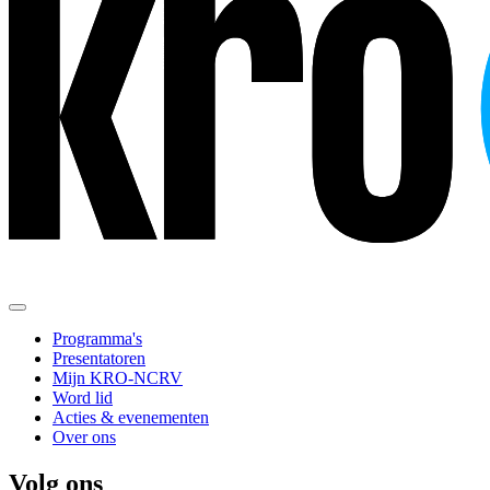
Programma's
Presentatoren
Mijn KRO-NCRV
Word lid
Acties & evenementen
Over ons
Volg ons