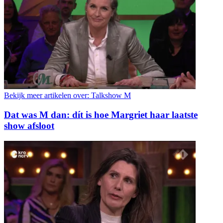
Bekijk meer artikelen over:
Talkshow M
Dat was M dan: dít is hoe Margriet haar laatste
show afsloot