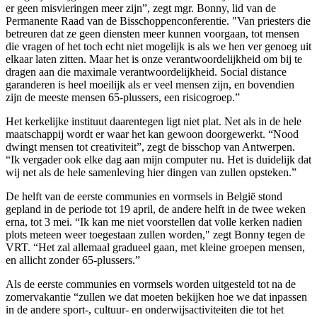
er geen misvieringen meer zijn”, zegt mgr. Bonny, lid van de
Permanente Raad van de Bisschoppenconferentie. "Van priesters die
betreuren dat ze geen diensten meer kunnen voorgaan, tot mensen
die vragen of het toch echt niet mogelijk is als we hen ver genoeg uit
elkaar laten zitten. Maar het is onze verantwoordelijkheid om bij te
dragen aan die maximale verantwoordelijkheid. Social distance
garanderen is heel moeilijk als er veel mensen zijn, en bovendien
zijn de meeste mensen 65-plussers, een risicogroep.”
Het kerkelijke instituut daarentegen ligt niet plat. Net als in de hele
maatschappij wordt er waar het kan gewoon doorgewerkt. “Nood
dwingt mensen tot creativiteit”, zegt de bisschop van Antwerpen.
“Ik vergader ook elke dag aan mijn computer nu. Het is duidelijk dat
wij net als de hele samenleving hier dingen van zullen opsteken.”
De helft van de eerste communies en vormsels in België stond
gepland in de periode tot 19 april, de andere helft in de twee weken
erna, tot 3 mei. “Ik kan me niet voorstellen dat volle kerken nadien
plots meteen weer toegestaan zullen worden," zegt Bonny tegen de
VRT. “Het zal allemaal gradueel gaan, met kleine groepen mensen,
en allicht zonder 65-plussers.”
Als de eerste communies en vormsels worden uitgesteld tot na de
zomervakantie “zullen we dat moeten bekijken hoe we dat inpassen
in de andere sport-, cultuur- en onderwijsactiviteiten die tot het