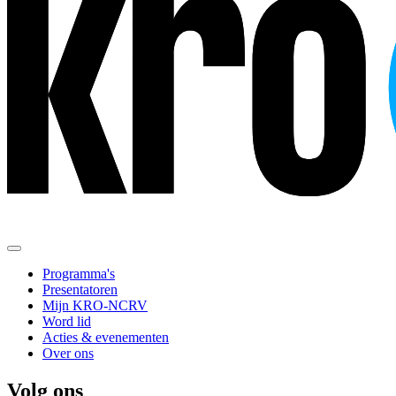
Programma's
Presentatoren
Mijn KRO-NCRV
Word lid
Acties & evenementen
Over ons
Volg ons