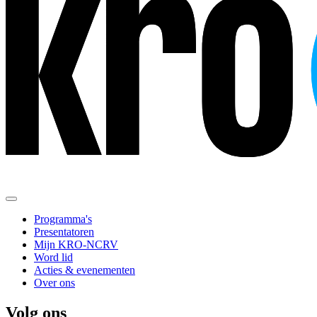
Programma's
Presentatoren
Mijn KRO-NCRV
Word lid
Acties & evenementen
Over ons
Volg ons