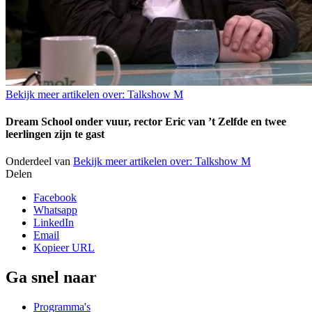
Bekijk meer artikelen over:
Talkshow M
Dream School onder vuur, rector Eric van ’t Zelfde en twee
leerlingen zijn te gast
Onderdeel van
Bekijk meer artikelen over:
Talkshow M
Delen
Facebook
Whatsapp
LinkedIn
Email
Kopieer URL
Ga snel naar
Programma's