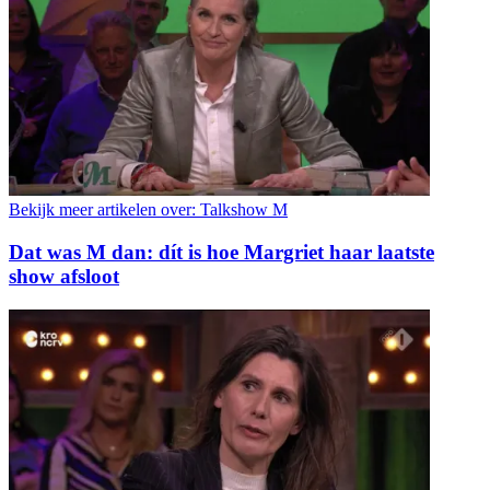
Bekijk meer artikelen over:
Talkshow M
Dat was M dan: dít is hoe Margriet haar laatste
show afsloot