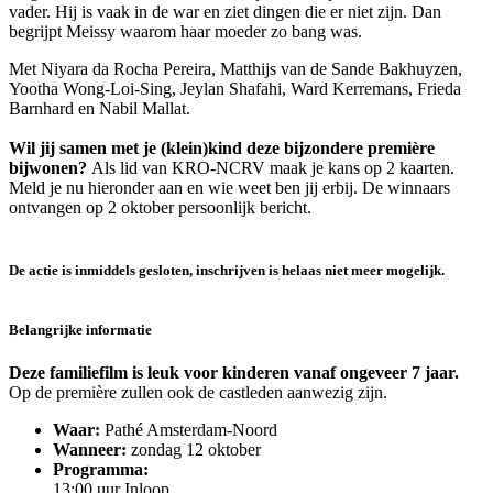
vader. Hij is vaak in de war en ziet dingen die er niet zijn. Dan
begrijpt Meissy waarom haar moeder zo bang was.
Met Niyara da Rocha Pereira, Matthijs van de Sande Bakhuyzen,
Yootha Wong-Loi-Sing, Jeylan Shafahi, Ward Kerremans, Frieda
Barnhard en Nabil Mallat.
Wil jij samen met je (klein)kind deze bijzondere première
bijwonen?
Als lid van KRO-NCRV maak je kans op 2 kaarten.
Meld je nu hieronder aan en wie weet ben jij erbij. De winnaars
ontvangen op 2 oktober persoonlijk bericht.
De actie is inmiddels gesloten, inschrijven is helaas niet meer mogelijk.
Belangrijke informatie
Deze familiefilm is leuk voor kinderen vanaf ongeveer 7 jaar.
Op de première zullen ook de castleden aanwezig zijn.
Waar:
Pathé Amsterdam-Noord
Wanneer:
zondag 12 oktober
Programma:
13:00 uur Inloop