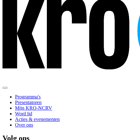
Programma's
Presentatoren
Mijn KRO-NCRV
Word lid
Acties & evenementen
Over ons
Volg ons