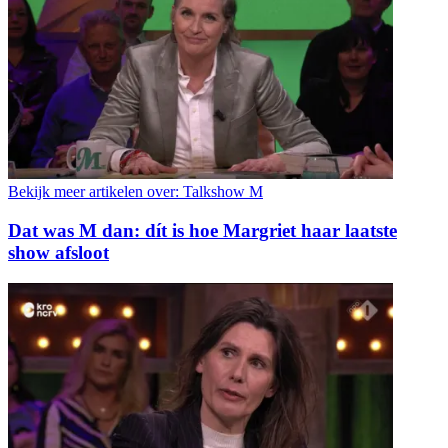
Bekijk meer artikelen over:
Talkshow M
Dat was M dan: dít is hoe Margriet haar laatste
show afsloot