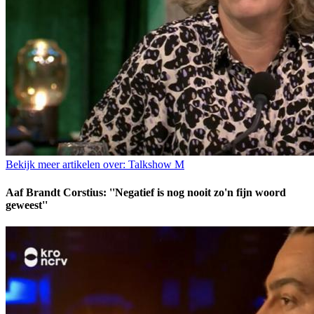
Bekijk meer artikelen over:
Talkshow M
Aaf Brandt Corstius: ''Negatief is nog nooit zo'n fijn woord
geweest''