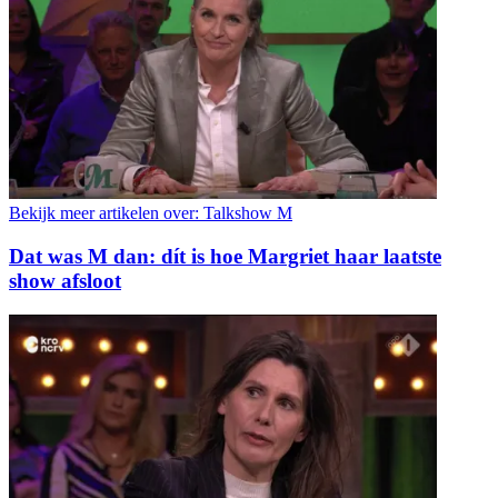
Bekijk meer artikelen over:
Talkshow M
Dat was M dan: dít is hoe Margriet haar laatste
show afsloot