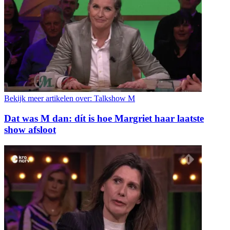
Bekijk meer artikelen over:
Talkshow M
Dat was M dan: dít is hoe Margriet haar laatste
show afsloot