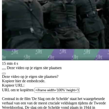
15 min 4 s
Deze video op je eigen site plaatsen
Deze video op je eigen site plaatsen?
Kopieer hier de embedcode.
Kopieer URL:
URL om te kopiëren
Centraal in de film 'De Slag om de Schelde' staat het waargebeurde
verhaal van een van de meest cruciale veldslagen tijdens de Tweede
Wereldoorlog. De slag om de Schelde vond plaats in 1944 in