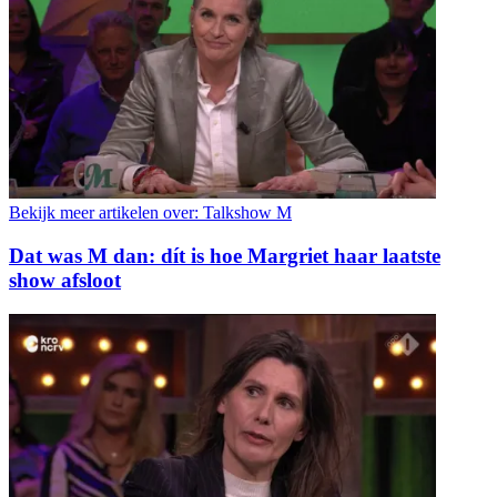
Bekijk meer artikelen over:
Talkshow M
Dat was M dan: dít is hoe Margriet haar laatste
show afsloot