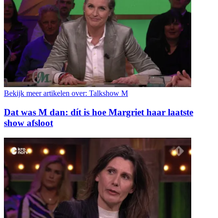
Bekijk meer artikelen over:
Talkshow M
Dat was M dan: dít is hoe Margriet haar laatste
show afsloot