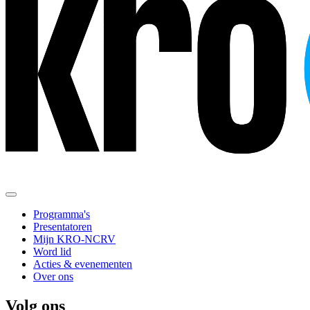
Programma's
Presentatoren
Mijn KRO-NCRV
Word lid
Acties & evenementen
Over ons
Volg ons