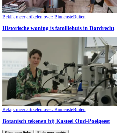
Bekijk meer artikelen over:
BinnensteBuiten
Historische woning is familiehuis in Dordrecht
Bekijk meer artikelen over:
BinnensteBuiten
Botanisch tekenen bij Kasteel Oud-Poelgeest
Slide naar links
Slide naar rechts