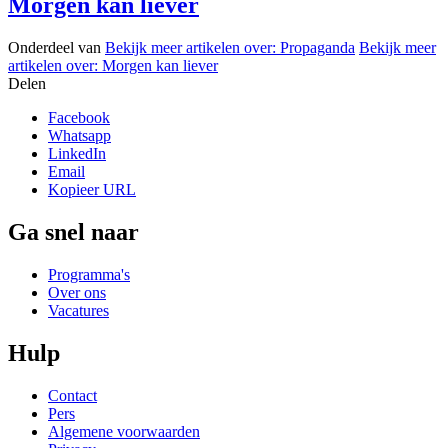
Morgen kan liever
Onderdeel van
Bekijk meer artikelen over:
Propaganda
Bekijk meer
artikelen over:
Morgen kan liever
Delen
Facebook
Whatsapp
LinkedIn
Email
Kopieer URL
Ga snel naar
Programma's
Over ons
Vacatures
Hulp
Contact
Pers
Algemene voorwaarden