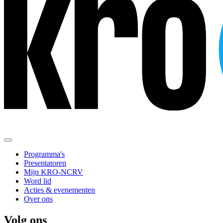
Programma's
Presentatoren
Mijn KRO-NCRV
Word lid
Acties & evenementen
Over ons
Volg ons