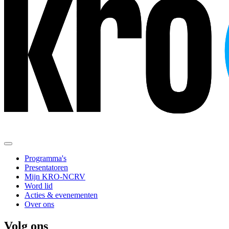
Programma's
Presentatoren
Mijn KRO-NCRV
Word lid
Acties & evenementen
Over ons
Volg ons